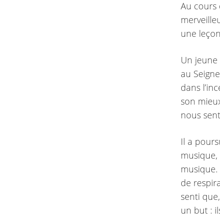
Au cours 
merveilleu
une leçon
Un jeune 
au Seigne
dans l’inc
son mieux
nous sent
Il a pours
musique, l
musique. 
de respira
senti que
un but : 