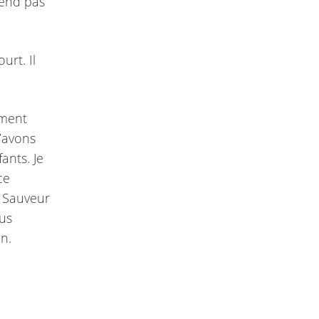
rend pas
urt. Il
ement
n’avons
ants. Je
ce
e Sauveur
ous
n.