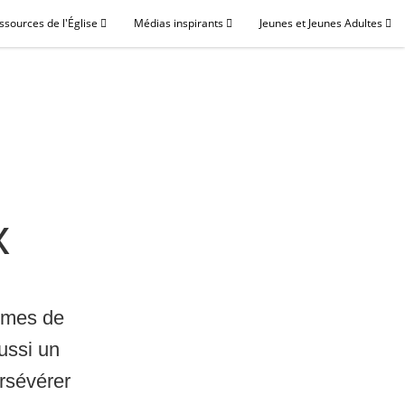
ssources de l'Église
Médias inspirants
Jeunes et Jeunes Adultes
x
ermes de
aussi un
ersévérer