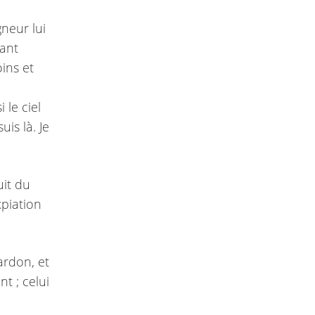
gneur lui
yant
oins et
 le ciel
uis là. Je
uit du
xpiation
ardon, et
nt ; celui