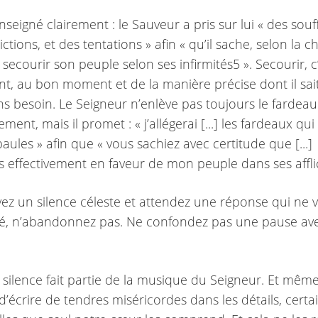
nseigné clairement : le Sauveur a pris sur lui « des souf
lictions, et des tentations » afin « qu’il sache, selon la ch
ecourir son peuple selon ses infirmités5 ». Secourir, c
t, au bon moment et de la manière précise dont il sai
s besoin. Le Seigneur n’enlève pas toujours le fardeau
ent, mais il promet : « j’allégerai [...] les fardeaux qui
aules » afin que « vous sachiez avec certitude que [...]
ens effectivement en faveur de mon peuple dans ses affli
ivez un silence céleste et attendez une réponse qui ne 
té, n’abandonnez pas. Ne confondez pas une pause av
e silence fait partie de la musique du Seigneur. Et même 
’écrire de tendres miséricordes dans les détails, certai