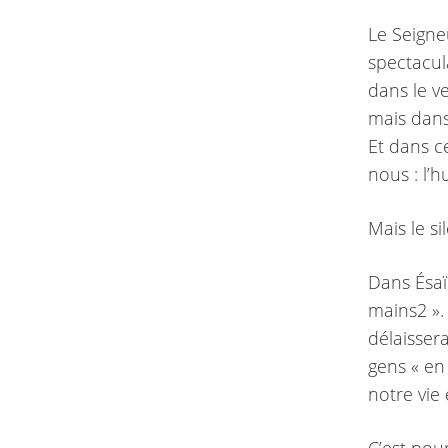
Le Seigne
spectacul
dans le v
mais dans
Et dans c
nous : l’h
Mais le s
Dans Ésaïe
mains2 ». 
délaissera
gens « en 
notre vie 