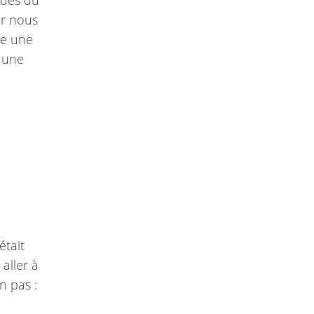
rdes du
ur nous
me une
 une
était
 aller à
un pas :