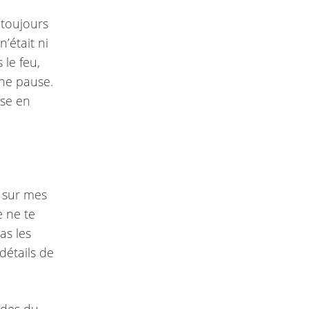
 toujours
’était ni
 le feu,
une pause.
ose en
ée sur mes
e ne te
as les
détails de