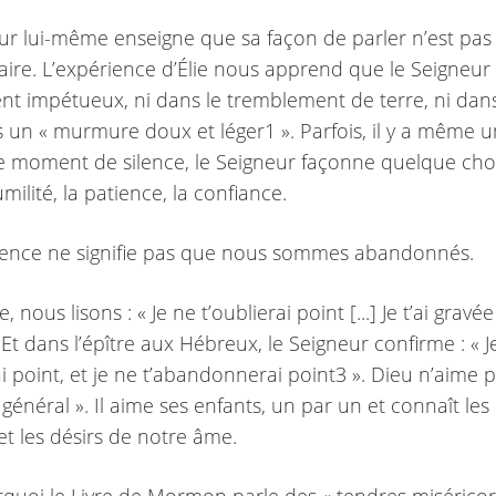
ur lui-même enseigne que sa façon de parler n’est pas
aire. L’expérience d’Élie nous apprend que le Seigneur n
ent impétueux, ni dans le tremblement de terre, ni dans
 un « murmure doux et léger1 ». Parfois, il y a même 
e moment de silence, le Seigneur façonne quelque ch
umilité, la patience, la confiance.
ilence ne signifie pas que nous sommes abandonnés.
, nous lisons : « Je ne t’oublierai point [...] Je t’ai grav
Et dans l’épître aux Hébreux, le Seigneur confirme : « J
i point, et je ne t’abandonnerai point3 ». Dieu n’aime p
général ». Il aime ses enfants, un par un et connaît les 
et les désirs de notre âme.