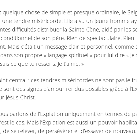
ns quelque chose de simple et presque ordinaire, le Sei
 une tendre miséricorde. Elle a vu un jeune homme a
tes difficultés distribuer la Sainte-Cène, aidé par les s
nconditionnel de son père. Rien de spectaculaire. Rien
nt. Mais c’était un message clair et personnel, comme si
t dans son propre « langage spirituel » pour lui dire « Je s
e sais ce que tu ressens. Je t’aime. »
oint central : ces tendres miséricordes ne sont pas le fr
e sont des signes d’amour rendus possibles grâce à l’E
r Jésus-Christ.
nous parlons de l’Expiation uniquement en termes de p
’est le cas. Mais l’Expiation est aussi un pouvoir habilita
, de se relever, de persévérer et d’essayer de nouveau.