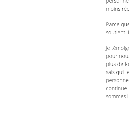
personnel
moins réel
Parce que 
soutient. 
Je témoig
pour nous
plus de fo
sais qu’il
personnel
continue 
sommes le