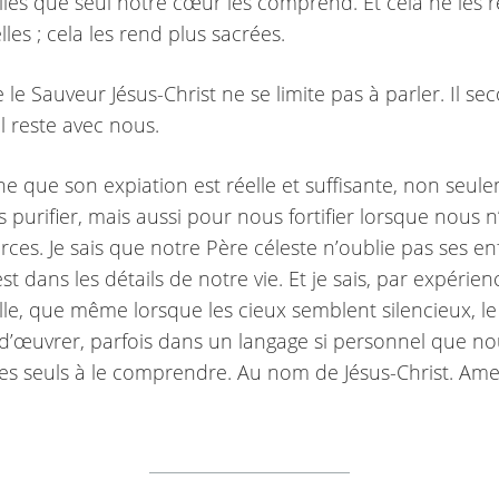
les que seul notre cœur les comprend. Et cela ne les 
les ; cela les rend plus sacrées.
le Sauveur Jésus-Christ ne se limite pas à parler. Il seco
Il reste avec nous.
ne que son expiation est réelle et suffisante, non seul
 purifier, mais aussi pour nous fortifier lorsque nous 
rces. Je sais que notre Père céleste n’oublie pas ses enf
 est dans les détails de notre vie. Et je sais, par expérien
le, que même lorsque les cieux semblent silencieux, l
d’œuvrer, parfois dans un langage si personnel que n
s seuls à le comprendre. Au nom de Jésus-Christ. Ame