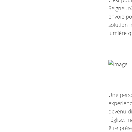
C’est pou
Seigneur4
envoie pou
solution 
lumière q
Une pers
expérience
devenu dif
l’église, 
être prése