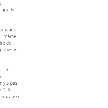
e
i appris
 demande
nsi, même
aire de
s pouvons
e : en
a
n’y a pas
 Et il a
 eux aussi