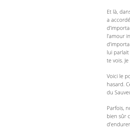
Et là, da
a accordé
d’importan
l’amour i
d’importa
lui parlai
te vois. J
Voici le p
hasard. C
du Sauveu
Parfois, 
bien sûr c
d’endurer