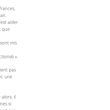
frances,
air,
’est aider
t que
 sont mis
ctions6 ».
vient pas
ec une
alors, il
nes si