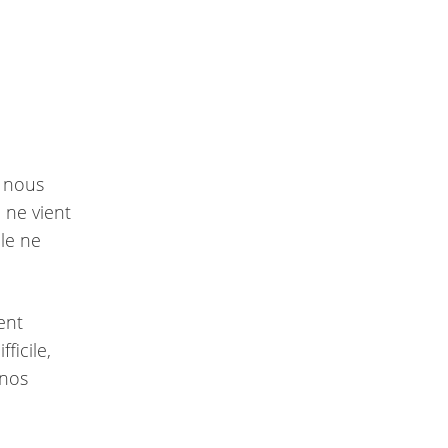
e nous
 ne vient
le ne
ent
ficile,
 nos