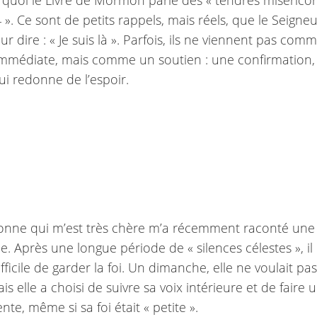
rquoi le Livre de Mormon parle des « tendres misérico
 ». Ce sont de petits rappels, mais réels, que le Seigne
r dire : « Je suis là ». Parfois, ils ne viennent pas com
immédiate, mais comme un soutien : une confirmation,
ui redonne de l’espoir.
onne qui m’est très chère m’a récemment raconté une
. Après une longue période de « silences célestes », il 
ficile de garder la foi. Un dimanche, elle ne voulait pas
mais elle a choisi de suivre sa voix intérieure et de faire 
nte, même si sa foi était « petite ».