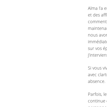
Alma l’a e
et des aff
comment s
maintenan
nous avon
immédiatem
sur vos ép
j’intervi
Si vous v
avec clar
absence.
Parfois, l
continue d