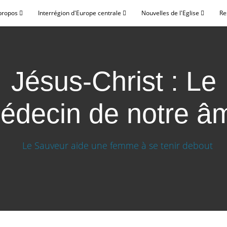
propos
Interrégion d'Europe centrale
Nouvelles de l'Eglise
Re
Jésus-Christ : Le
édecin de notre â
ecin de notre âme