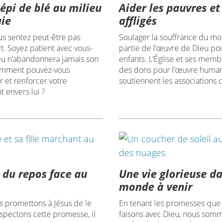
 épi de blé au milieu
Aider les pauvres et
aie
affligés
us sentez peut-être pas
Soulager la souffrance du mo
rt. Soyez patient avec vous-
partie de l’œuvre de Dieu po
u n’abandonnera jamais son
enfants. L’Église et ses memb
omment pouvez-vous
des dons pour l’œuvre humani
 et renforcer votre
soutiennent les associations c
 envers lui ?
 du repos face au
Une vie glorieuse da
monde à venir
 promettons à Jésus de le
En tenant les promesses que
espectons cette promesse, il
faisons avec Dieu, nous som