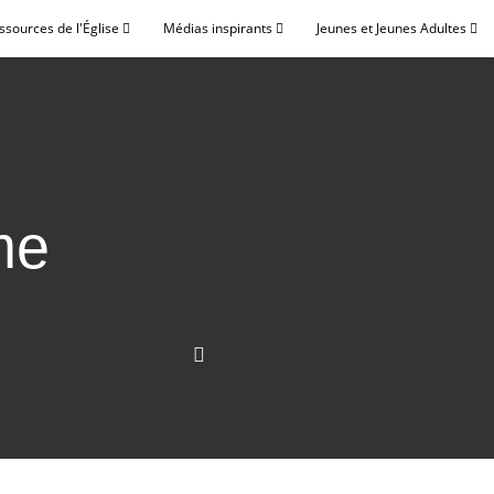
ssources de l'Église
Médias inspirants
Jeunes et Jeunes Adultes
me