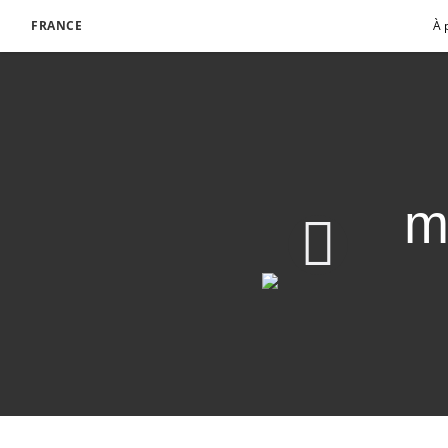
FRANCE
À 
m
Jésus-Christ : Le méd
Télécharger la video