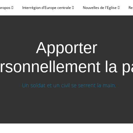
propos
Interrégion d'Europe centrale
Nouvelles de l'Eglise
Re
Apporter
rsonnellement la p
ent la paix