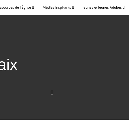
ssources de l'Église
Médias inspirants
Jeunes et Jeunes Adultes
aix