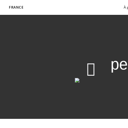
FRANCE
À 
pe
Apporter personnellem
Télécharger la video