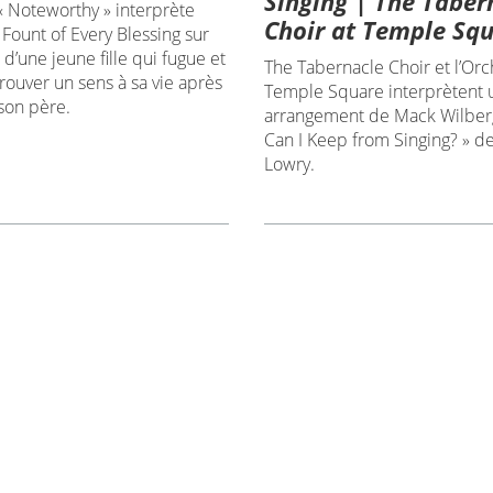
Singing | The Taber
« Noteworthy » interprète
Choir at Temple Sq
Fount of Every Blessing sur
d’une jeune fille qui fugue et
The Tabernacle Choir et l’Orc
rouver un sens à sa vie après
Temple Square interprètent 
son père.
arrangement de Mack Wilber
Can I Keep from Singing? » d
Lowry.