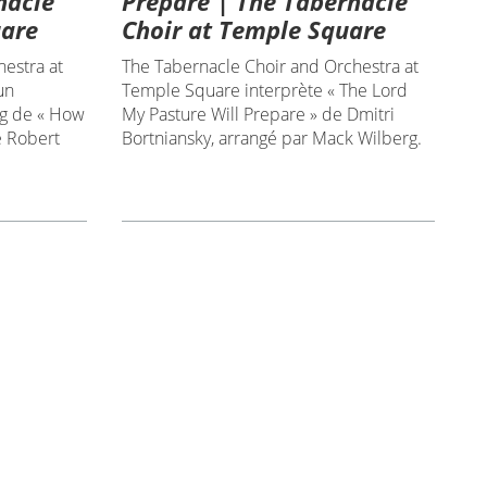
nacle
Prepare | The Tabernacle
uare
Choir at Temple Square
hestra at
The Tabernacle Choir and Orchestra at
un
Temple Square interprète « The Lord
g de « How
My Pasture Will Prepare » de Dmitri
e Robert
Bortniansky, arrangé par Mack Wilberg.