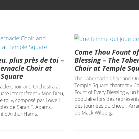
Come Thou Fount of
u, plus près de toi –
Blessing – The Tabe
ernacle Choir at
Choir at Temple Sq
 Square
The Tabernacle Choir and Orc
Temple Square chantent « C
acle Choir and Orchestra at
Fount of Every Blessing », un
are interprètent « Mon Dieu,
populaire lors des représenta
e toi », composé par Lowell
des tournées du chœur. Arr
oles de Sarah F. Adams,
de Mack Wilberg.
 d’Arthur Harris.