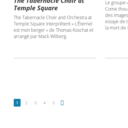
The Tabernacle Choir at
Le groupe 
Temple Square
Come thou 
des images 
The Tabernacle Choir and Orchestra at
essaye de t
Temple Square interprètent « L’Éternel
la mort de 
est mon berger » de Thomas Koschat et
arrangé par Mack Wilberg.
1
2
3
4
5