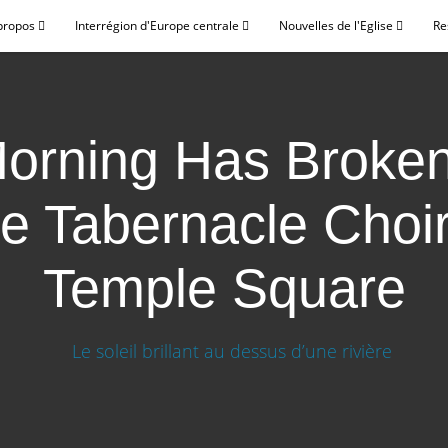
propos
Interrégion d'Europe centrale
Nouvelles de l'Eglise
Re
orning Has Broken
e Tabernacle Choir
Temple Square