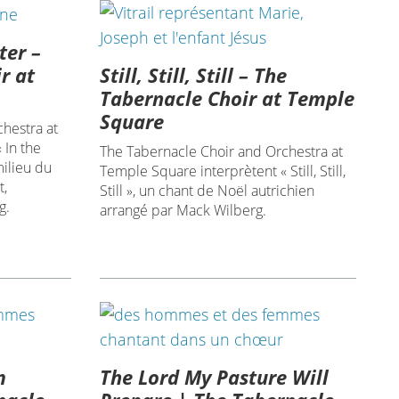
ter –
Still, Still, Still – The
r at
Tabernacle Choir at Temple
Square
hestra at
 In the
The Tabernacle Choir and Orchestra at
ilieu du
Temple Square interprètent « Still, Still,
t,
Still », un chant de Noël autrichien
g.
arrangé par Mack Wilberg.
m
The Lord My Pasture Will