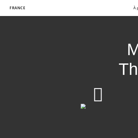
FRANCE
À 
M
Th