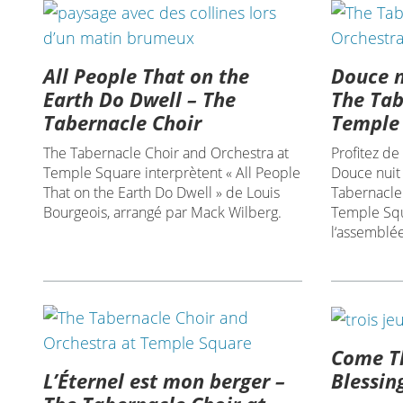
All People That on the
Douce nu
Earth Do Dwell – The
The Tab
Tabernacle Choir
Temple
The Tabernacle Choir and Orchestra at
Profitez de
Temple Square interprètent « All People
Douce nuit 
That on the Earth Do Dwell » de Louis
Tabernacle
Bourgeois, arrangé par Mack Wilberg.
Temple Squa
l‘assemblée
Come Th
L’Éternel est mon berger –
Blessin