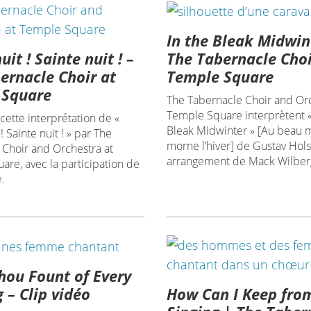
In the Bleak Midwin
it ! Sainte nuit ! –
The Tabernacle Choi
ernacle Choir at
Temple Square
 Square
The Tabernacle Choir and Orc
Temple Square interprètent «
 cette interprétation de «
Bleak Midwinter » [Au beau m
! Sainte nuit ! » par The
morne l’hiver] de Gustav Hols
 Choir and Orchestra at
arrangement de Mack Wilber
re, avec la participation de
.
ou Fount of Every
How Can I Keep fro
g – Clip vidéo